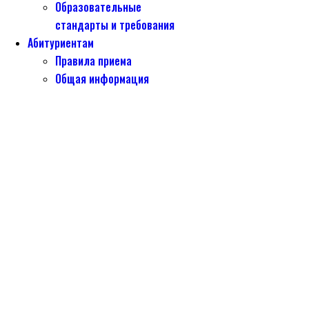
Образовательные
стандарты и требования
Абитуриентам
Правила приема
Общая информация
Бланки заявлений
Вступительные испытания
Платные образовательные
услуги
Памятки для поступающих
Информация для инвалидов
и лиц с ОВЗ
Медицинский осмотр
Общежитие
Ответы на часто
задаваемые вопросы
Образовательный кредит с